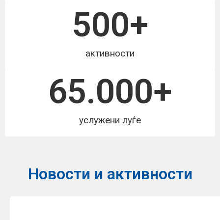
500
+
активности
65.000
+
услужени луѓе
Новости и активности