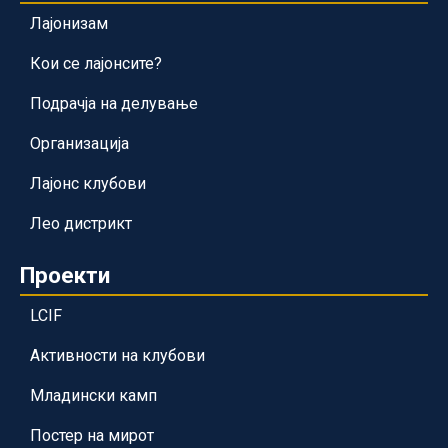
Лајонизам
Кои се лајонсите?
Подрачја на делување
Организација
Лајонс клубови
Лео дистрикт
Проекти
LCIF
Активности на клубови
Младински камп
Постер на мирот