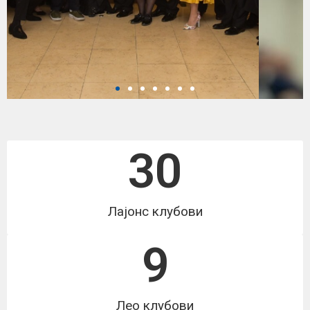
Служиме!
30
Служиме повеќе од 25 години!
Лајонс клубови
9
Лео клубови