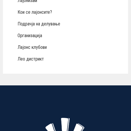
Лајонизам
Кои се лајонсите?
Подрачја на делување
Организација
Лајонс клубови
Лео дистрикт