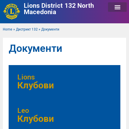
Lions District 132 North
Macedonia
Home
»
Дистрикт 132
»
Документи
Документи
Lions
Клубови
Leo
Клубови