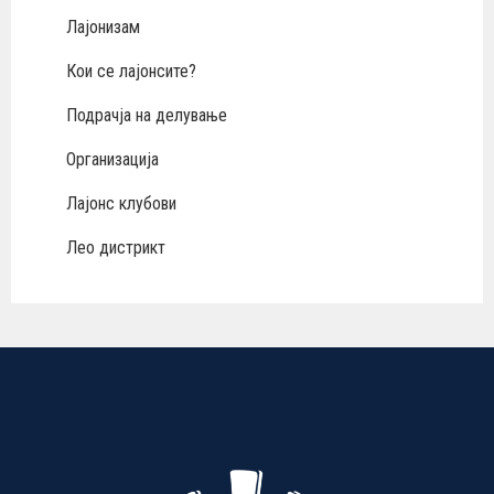
Лајонизам
Кои се лајонсите?
Подрачја на делување
Организација
Лајонс клубови
Лео дистрикт