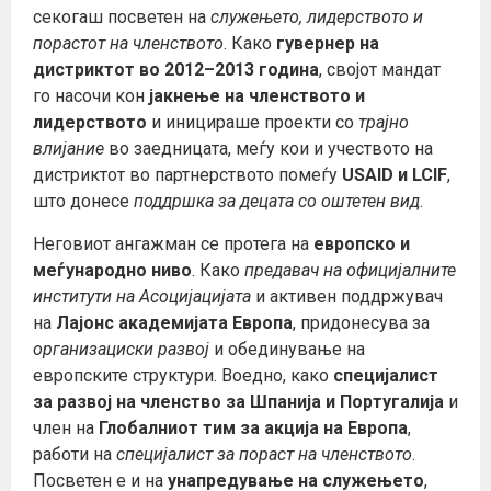
секогаш посветен на
служењето, лидерството и
порастот на членството
. Како
гувернер на
дистриктот во 2012–2013 година
, својот мандат
го насочи кон
јакнење на членството и
лидерството
и иницираше проекти со
трајно
влијание
во заедницата, меѓу кои и учеството на
дистриктот во партнерството помеѓу
USAID и LCIF
,
што донесе
поддршка за децата со оштетен вид
.
Неговиот ангажман се протега на
европско и
меѓународно ниво
. Како
предавач на официјалните
институти на Асоцијацијата
и активен поддржувач
на
Лајонс академијата Европа
, придонесува за
организациски развој
и обединување на
европските структури. Воедно, како
специјалист
за развој на членство за Шпанија и Португалија
и
член на
Глобалниот тим за акција на Европа
,
работи на
специјалист за пораст на членството
.
Посветен е и на
унапредување на служењето
,