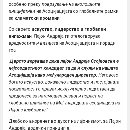
особено преку
поврзување на еколошките
иницијативи
на Асоцијацијата со глобалните рамки
за
климатски промени
.
Со своето
искуство, лидерство и глобален
ангажман
, Лајон Андреја ги отелотворува
вредностите и визијата
на Асоцијацијата и поради
тоа:
„
Цврсто веруваме дека лајон Андреја Стојковски е
најсоодветниот кандидат за да ѝ служи на нашата
Асоцијација како меѓународен директор
.
Неговото
богато искуство, докажано лидерство и постојаната
посветеност го прават исклучително подготвен да
придонесе за натамошен развој и пораст на
глобално влијание на Меѓународната асоцијација на
Лајонс клубовите.
“
Длабоко вкоренет во духот на лајонизмот, за Лајон
Андреја, водечки принцип е: