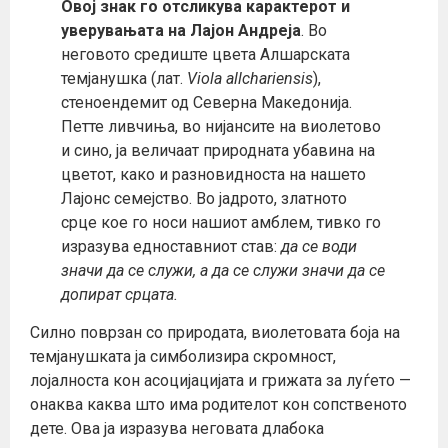
Овој знак го отсликува карактерот и
уверувањата на Лајон Андреја
. Во
неговото средиште цвета Алшарската
темјанушка (лат.
Viola allchariensis
),
стеноендемит од Северна Македонија.
Петте ливчиња, во нијансите на виолетово
и сино, ја величаат природната убавина на
цветот, како и разновидноста на нашето
Лајонс семејство. Во јадрото, златното
срце кое го носи нашиот амблем, тивко го
изразува едноставниот став:
да се води
значи да се служи, а да се служи значи да се
допират срцата.
Силно поврзан со природата, виолетовата боја на
темјанушката ја симболизира скромност,
лојалноста кон асоцијацијата и грижата за луѓето —
онаква каква што има родителот кон сопственото
дете. Ова ја изразува неговата длабока