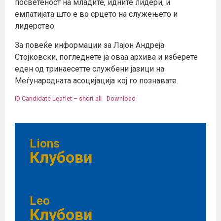
посветеност на младите, идните лидери, и
емпатијата што е во срцето на служењето и
лидерство.
За повеќе информации за Лајон Андреја
Стојковски, погледнете ја оваа архива и изберете
еден од тринаесетте службени јазици на
Меѓународната асоцијација кој го познавате.
ID Candidate Leaflet – short all
Download
Lions
Клубови
Leo
Клубови