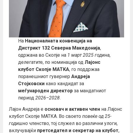
На
Националната конвенција на
Дистрикт 132 Северна Македонија
,
одржана во Скопје на
1 март 2025 година
,
делегатите, по номинација од
Лајонс
клубот Скопје МАТКА
, го поддржаа
поранешниот гувернер
Андреја
Стојковски
како кандидат за
меѓународен директор
за мандатниот
период
2026–2028
.
Лајон Андреја е
основач и активен член
на Лајонс
клубот Скопје МАТКА. Во своето
повеќе од 25-
годишно членство
, тој служел во различни улоги,
вклучувајќи
претседател и секретар на клубот
,