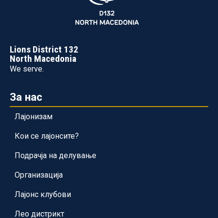
Lions District 132
North Macedonia
We serve.
За нас
Лајонизам
Кои се лајонсите?
Подрачја на делување
Организација
Лајонс клубови
Лео дистрикт