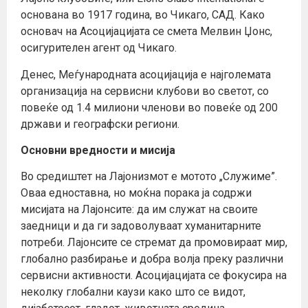
основана во 1917 година, во Чикаго, САД. Како
основач на Асоцијацијата се смета Мелвин Џонс,
осигурителен агент од Чикаго.
Денес, Меѓународната асоцијација е најголемата
организација на сервисни клубови во светот, со
повеќе од 1.4 милиони членови во повеќе од 200
држави и географски региони.
Основни вредности и мисија
Во средиштет на Лајонизмот е мотото „Служиме”.
Оваа едноставна, но моќна порака ја содржи
мисијата на Лајонсите: да им служат на своите
заедници и да ги задоволуваат хуманитарните
потреби. Лајонсите се стремат да промовираат мир,
глобално разбирање и добра волја преку различни
сервисни активности. Асоцијацијата се фокусира на
неколку глобални каузи како што се видот,