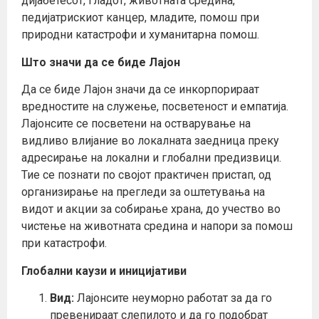
дијабетесот, гладот, животната средина,
педијатрискиот канцер, младите, помош при
природни катастрофи и хуманитарна помош.
Што значи да се биде Лајон
Да се биде Лајон значи да се инкорпорираат
вредностите на служење, посветеност и емпатија.
Лајонсите се посветени на остварување на
видливо влијание во локалната заедница преку
адресирање на локални и глобални предизвици.
Тие се познати по својот практичен пристап, од
организирање на прегледи за оштетувања на
видот и акции за собирање храна, до учество во
чистење на животната средина и напори за помош
при катастрофи.
Глобални каузи и иницијативи
Вид:
Лајонсите неуморно работат за да го
превенираат слепилото и да го подобрат