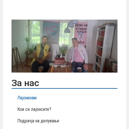
ин
по
Ху
ак
До
ст
„М
Те
За нас
Лајонизам
Кои се лајонсите?
Подрачја на делување