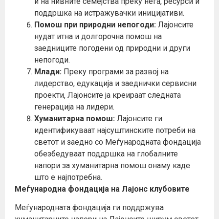
и на нивните семејства преку нега, ресурси и
поддршка на истражувачки иницијативи.
Помош при природни непогоди:
Лајонсите
нудат итна и долгорочна помош на
заедниците погодени од природни и други
непогоди.
Млади:
Преку програми за развој на
лидерство, едукација и заеднички сервисни
проекти, Лајонсите ја креираат следната
генерација на лидери.
Хуманитарна помош:
Лајонсите ги
идентификуваат најсуштинските потреби на
светот и заедно со Меѓународната фондација
обезбедуваат поддршка на глобалните
напори за хуманитарна помош онаму каде
што е најпотребна.
Меѓународна фондација на Лајонс клубовите
Меѓународната фондација ги поддржува