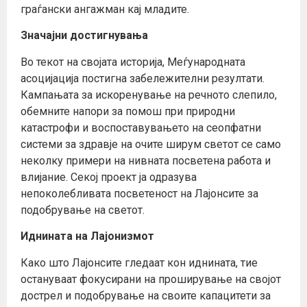
граѓански ангажман кај младите.
Значајни достигнувања
Во текот на својата историја, Меѓународната
асоцијација постигна забележителни резултати.
Кампањата за искоренување на речното слепило,
обемните напори за помош при природни
катастрофи и воспоставувањето на сеопфатни
системи за здравје на очите ширум светот се само
неколку примери на нивната посветена работа и
влијание. Секој проект ја одразува
непоколебливата посветеност на Лајонсите за
подобрување на светот.
Иднината на Лајонизмот
Како што Лајонсите гледаат кон иднината, тие
остануваат фокусирани на проширување на својот
дострел и подобрување на своите капацитети за