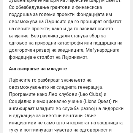
хуманитарните напори на Лајонсите ширум светот.
Со обезбедување грантови и финансиска
поддршка за големи проекти. Фондацијата им
овозможува на Лајонсите да го прошират опфатот
на своите проекти, како и да го засилат своето
влијание. Без разлика дали станува збор за
одговор на природни катастрофи или поддршка на
долгорочен развој на заедниците, Меѓународната
фондација е столбот на Лајонизмот.
Ангажирање на младите
Лајонсите го разбираат значењето на
овозможувањето на следната генерација.
Програмите како Лео клубови (Leo Clubs) и
Социјално и емоционално учење (Lions Quest) ги
ангажираат младите во служба, развој на лидерски
и едукација за животни вештини. Овие
иницијативи не само што и користат на заедницата,
туку и поттикнуваат чувство на одговорност и