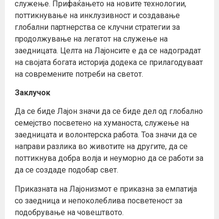
служење. Прифаќањето на новите технологии,
поттикнување на инклузивност и создавање
глобални партнерства се клучни стратегии за
продолжување на легатот на служење на
заедницата. Целта на Лајонсите е да се надоградат
на својата богата историја додека се прилагодуваат
на современите потреби на светот.
Заклучок
Да се биде Лајон значи да се биде дел од глобално
семејство посветено на хуманоста, служење на
заедницата и волонтерска работа. Тоа значи да се
направи разлика во животите на другите, да се
поттикнува добра волја и неуморно да се работи за
да се создаде подобар свет.
Приказната на Лајонизмот е приказна за емпатија
со заедница и непоколеблива посветеност за
подобрување на човештвото.