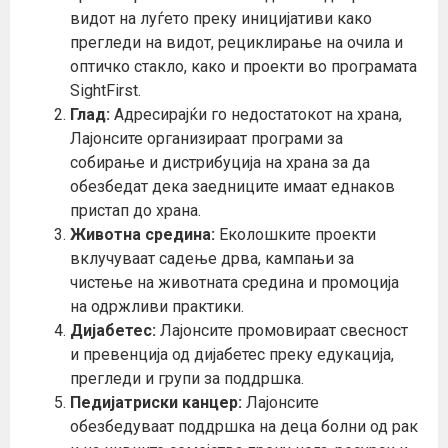
видот на луѓето преку иницијативи како
прегледи на видот, рециклирање на очила и
оптичко стакло, како и проекти во програмата
SightFirst.
Глад:
Адресирајќи го недостатокот на храна,
Лајонсите организираат програми за
собирање и дистрибуција на храна за да
обезбедат дека заедниците имаат еднаков
пристап до храна.
Животна средина:
Еколошките проекти
вклучуваат садење дрва, кампањи за
чистење на животната средина и промоција
на одржливи практики.
Дијабетес:
Лајонсите промовираат свесност
и превенција од дијабетес преку едукација,
прегледи и групи за поддршка.
Педијатриски канцер:
Лајонсите
обезбедуваат поддршка на деца болни од рак