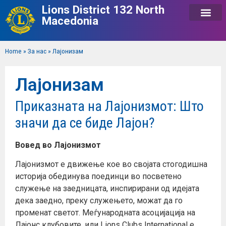
Lions District 132 North
Macedonia
Home
»
За нас
»
Лајонизам
Лајонизам
Приказната на Лајонизмот: Што
значи да се биде Лајон?
Вовед во Лајонизмот
Лајонизмот е движење кое во својата стогодишна
историја обединува поединци во посветено
служење на заедницата, инспирирани од идејата
дека заедно, преку служењето, можат да го
променат светот. Меѓународната асоцијација на
Лајонс клубовите, или Lions Clubs International е