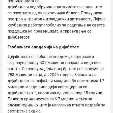
преваленцата на
дијабетес и подобрување на животот на оние што
се засегнати од оваа хронична болест. Преку низа
програми, грантови и заеднички активности, Лајонс
клубовите работат глобално за подигање на свеста,
поддршка на превенцијата и справување со
дијабетесот.
Глобалната епидемија на дијабетес
Дијабетесот е глобална епидемија која засега
загрозува околу 537 милиони возрасни лица низ
светот. Се очекува дека овој број ќе се зголеми на
783 милиони лица, до 2045 година. Заканата на
дијабетесот ги опфаќа и младите. Во светот има 1.2
милиони млади лица дијагностицирани со
дијабетес тип 1, половина од кои се под 15 години.
Болеста придонесува за 6.7 милиони смртни
случаи годишно, што ја нагласува итната потреба за
сеопфатна акција.