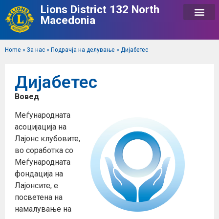
Lions District 132 North
Macedonia
Home
»
За нас
»
Подрачја на делување
»
Дијабетес
Дијабетес
Вовед
Меѓународната
асоцијација на
Лајонс клубовите,
во соработка со
Меѓународната
фондација на
Лајонсите, е
посветена на
намалување на