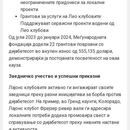
неограничените придонеси за локални
проекти.
Грантови за услуги на Лео клубовите:
Поддржуваат сервисни проекти водени од
Лео клубови.
Од јули 2023 до јануари 2024, Меѓународната
фондација додели 22 грантови поврзани со
дијабетесот во вкупен износ од 555,135 долари,
демонстрирајќи ја постојаната посветеност на оваа
кауза.
Заедничко учество и успешни приказни
Лајонс клубовите активно ги ангажираат своите
заедници преку разни иницијативи за борба против
дијабетесот. На пример, во Гренд каунти, Колорадо,
Лајонс клубот Фрејзер ривер вали ги адресира
локалните потреби додека промовира свест и
справување со дијабетесот преку нивните настани
и активности.