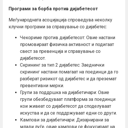
Програми за борба против дијабетесот
Меѓународната асоцијација спроведува неколку
клучни програми за справување со дијабетес:
Чекориме против дијабетесот: Овие настани
промовираат физичка активност и подигаат
свест за превенција и справување со
дијабетесот.
Скрининг за тип 2 дијабетес: Заеднички
скрининг настани помагаат на поединци да го
разберат ризикот од дијабетес и да преземат
превентивни мерки.
Групи за поддршка на дијабетичари: Овие
групи обезбедуваат платформа за поединци
кои живеат со дијабетесот да споделуваат
искуства и да се поддржуваат едни со други.
Кампови за дијабетичари: Дизајнирани за
млади луѓе, овие кампови се фокусираат на