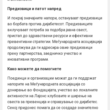
Предизвици и патот напред
И покрај значајните напори, остануваат предизвици
во борбата против дијабетесот. Предизвиците
вклучуваат потреба за подобра јавна свест,
пристап до здравствени ресурси и ефективни
превентивни стратегии. Меѓународната асоцијација
продолжува да ги адресира овие предизвици
преку партнерства, заедничко учество и
иновативни програми.
Како можете да помогнете
Поединци и организации можат да ги поддржат
напорите на Меѓународната асоцијација со
донирање во Фондацијата, учество во локалните
активности на Лајонс клубовите и ширење на
свеста за превенција и справување со дијабетес.
Секој придонес помага да се создаде значително