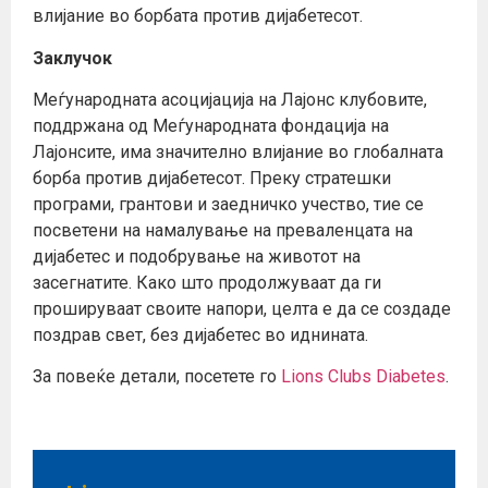
влијание во борбата против дијабетесот.
Заклучок
Меѓународната асоцијација на Лајонс клубовите,
поддржана од Меѓународната фондација на
Лајонсите, има значително влијание во глобалната
борба против дијабетесот. Преку стратешки
програми, грантови и заедничко учество, тие се
посветени на намалување на преваленцата на
дијабетес и подобрување на животот на
засегнатите. Како што продолжуваат да ги
прошируваат своите напори, целта е да се создаде
поздрав свет, без дијабетес во иднината.
За повеќе детали, посетете го
Lions Clubs Diabetes
.