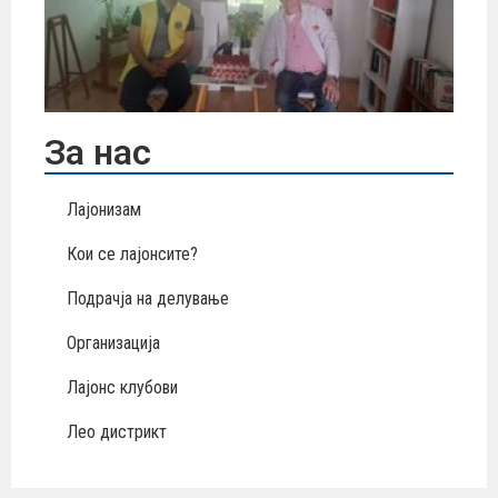
„М
Те
За нас
Лајонизам
Кои се лајонсите?
Подрачја на делување
Организација
Лајонс клубови
Лео дистрикт