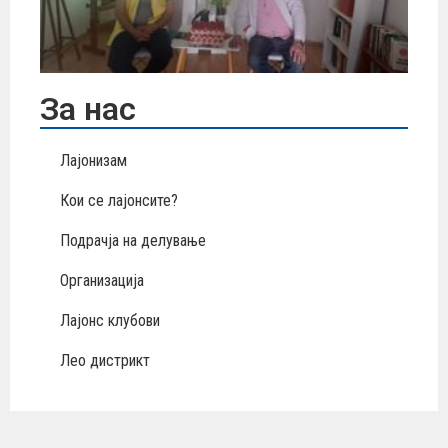
За нас
Лајонизам
Кои се лајонсите?
Подрачја на делување
Организација
Лајонс клубови
Лео дистрикт