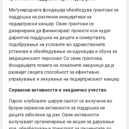
Меѓународната фондација обезбедува грантови за
поддршка на различни иницијативи за
педијатриски канцер. Овие грантови се
дизајнирани да финансираат проекти кои нудат
директна поддршка на децата и семејствата,
подобрување на условите во здравствените
установи и обезбедување на едукација и обука за
медицинскиот персонал. Со овие грантови,
Фондацијата помага на локалните заедници да ја
развијат својата способност за ефективно
управување и лекување на педијатрискиот канцер.
Сервисни активности и заедничко учество
Лајонс клубовите ширум светот се вклучени во
бројни сервисни активности за поддршка на
децата заболени од рак. Овие активности
вклучуваат организирање на акции за дарување
крв, обезбедување транспорт за пациентите до