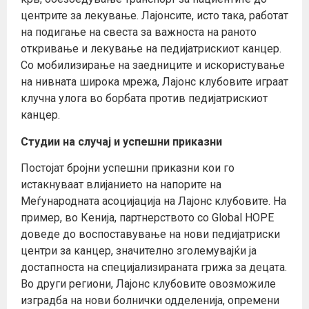
центрите за лекување. Лајонсите, исто така, работат
на подигање на свеста за важноста на раното
откривање и лекување на педијатрискиот канцер.
Со мобилизирање на заедниците и искористување
на нивната широка мрежа, Лајонс клубовите играат
клучна улога во борбата против педијатрискиот
канцер.
Студии на случај и успешни приказни
Постојат бројни успешни приказни кои го
истакнуваат влијанието на напорите на
Меѓународната асоцијација на Лајонс клубовите. На
пример, во Кенија, партнерството со Global HOPE
доведе до воспоставување на нови педијатриски
центри за канцер, значително зголемувајќи ја
достапноста на специјализираната грижа за децата.
Во други региони, Лајонс клубовите овозможиле
изградба на нови болнички одделенија, опремени