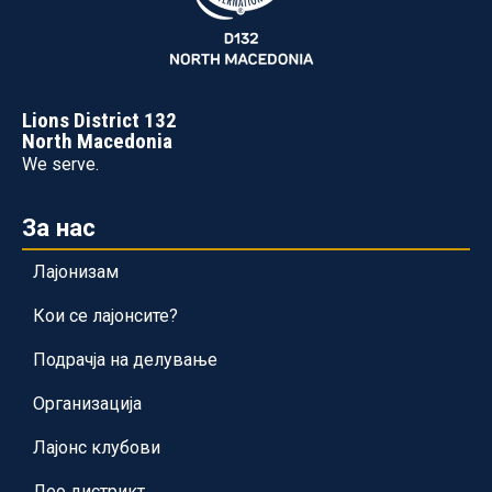
Lions District 132
North Macedonia
We serve.
За нас
Лајонизам
Кои се лајонсите?
Подрачја на делување
Организација
Лајонс клубови
Лео дистрикт