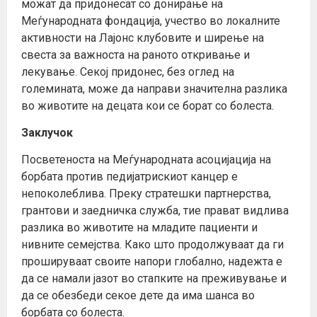
можат да придонесат со донирање на
Меѓународната фондација, учество во локалните
активности на Лајонс клубовите и ширење на
свеста за важноста на раното откривање и
лекување. Секој придонес, без оглед на
големината, може да направи значителна разлика
во животите на децата кои се борат со болеста.
Заклучок
Посветеноста на Меѓународната асоцијација на
борбата против педијатрискиот канцер е
непоколеблива. Преку стратешки партнерства,
грантови и заедничка служба, тие прават видлива
разлика во животите на младите пациенти и
нивните семејства. Како што продолжуваат да ги
прошируваат своите напори глобално, надежта е
да се намали јазот во стапките на преживување и
да се обезбеди секое дете да има шанса во
борбата со болеста.