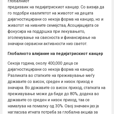
глобалниот
предизвик на педијатрискиот канцер. Со визија да
го подобри квалитетот на животот на децата
дијагностицирани со некоја форма на канцер, но и
животот на нивните семејства, Асоцијацијата се
фокусира на поддршка при лекувањето,
зголемување на свесноста и финансирање на
значајни сервисни активности низ светот.
Глобалното влијание на педијатрискиот канцер
Секоја година, околу 400,000 деца се
дијагностицирани со некоја форма на канцер.
Разликата во стапките на преживување меѓу
државите со висок, среден и низок приход е
значајна. Во државите со висок приход, стапката на
преживување може да биде до 80%, додека во
државите со среден и низок приход, таа се
намалува на помалку од 30%. Овој значаен јаз ја
нагласува итната потреба за глобална акција за