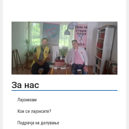
ин
по
Ху
ак
До
ст
„М
Те
За нас
Лајонизам
Кои се лајонсите?
Подрачја на делување