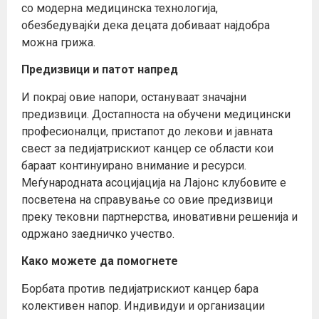
со модерна медицинска технологија,
обезбедувајќи дека децата добиваат најдобра
можна грижа.
Предизвици и патот напред
И покрај овие напори, остануваат значајни
предизвици. Достапноста на обучени медицински
професионалци, пристапот до лекови и јавната
свест за педијатрискиот канцер се области кои
бараат континуирано внимание и ресурси.
Меѓународната асоцијација на Лајонс клубовите е
посветена на справување со овие предизвици
преку тековни партнерства, иновативни решенија и
одржано заедничко учество.
Како можете да помогнете
Борбата против педијатрискиот канцер бара
колективен напор. Индивидуи и организации