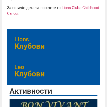
За повеќе детали, посетете го
Lions Clubs Childhood
Cancer
.
Lions
Клубови
Leo
Клубови
Активности
Бо
20