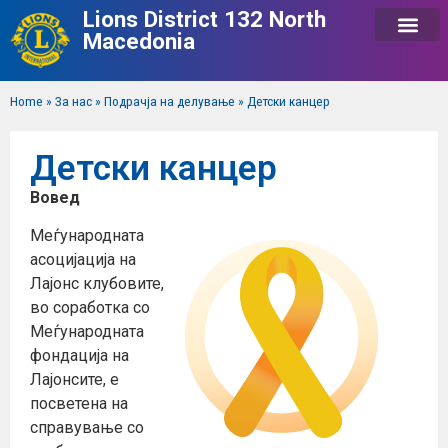
Lions District 132 North
Macedonia
Home
»
За нас
»
Подрачја на делување
»
Детски канцер
Детски канцер
Вовед
Меѓународната
асоцијација на
Лајонс клубовите,
во соработка со
Меѓународната
фондација на
Лајонсите, е
посветена на
справување со