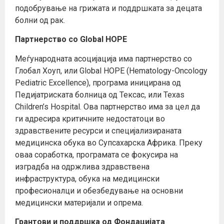
подобрување на грижата и поддршката за децата
болни од рак.
Партнерство со Global HOPE
Меѓународната асоцијација има партнерство со
Глобал Хоуп, или Global HOPE (Hematology-Oncology
Pediatric Excellence), програма иницирана од
Педијатриската болница од Тексас, или Texas
Children’s Hospital. Ова партнерство има за цел да
ги адресира критичните недостатоци во
здравствените ресурси и специјализираната
медицинска обука во Супсахарска Африка. Преку
оваа соработка, програмата се фокусира на
изградба на одржлива здравствена
инфраструктура, обука на медицински
професионалци и обезбедување на основни
медицински материјали и опрема.
Грантови и поддршка од Фондацијата