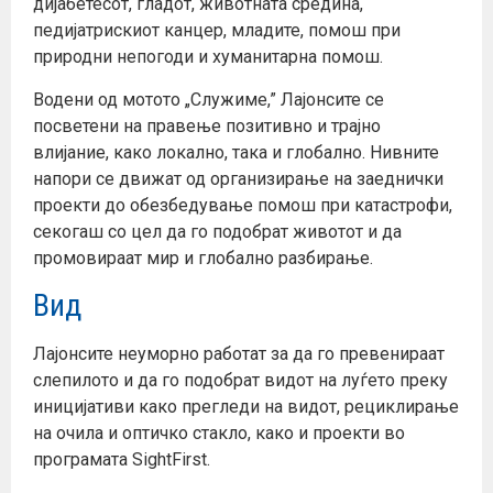
дијабетесот, гладот, животната средина,
педијатрискиот канцер, младите, помош при
природни непогоди и хуманитарна помош.
Водени од мотото „Служиме,” Лајонсите се
посветени на правење позитивно и трајно
влијание, како локално, така и глобално. Нивните
напори се движат од организирање на заеднички
проекти до обезбедување помош при катастрофи,
секогаш со цел да го подобрат животот и да
промовираат мир и глобално разбирање.
Вид
Лајонсите неуморно работат за да го превенираат
слепилото и да го подобрат видот на луѓето преку
иницијативи како прегледи на видот, рециклирање
на очила и оптичко стакло, како и проекти во
програмата SightFirst.