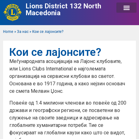
Lions District 132 North
Macedonia
Home
»
За нас
»
Кои се лајонсите?
Кои се лајонсите?
Меѓународната асоцијација на Лајонс клубовите,
или Lions Clubs International е најголемата
организација на сервисни клубови во светот.
Основана е во 1917 година, а како нејзин основач
се смета Мелвин Џонс.
Повеќе од 1.4 милиони членови во повеќе од 200
држави и географски региони, се посветени во
служење на своите заедници и адресирање на
глобалните хуманитарни потреби. Тие се
фокусираат на глобални каузи како што се видот,