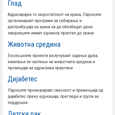
Глад
Адресирајќи го недостатокот на храна, Лајонсите
организираат програми за собирање и
дистрибуција на храна за да обезбедат дека
заедниците имаат еднаков пристап до храна.
Животна средина
Еколошките проекти вклучуваат садење дрва,
кампањи за чистење на животната средина и
промоција на одржливи практики.
Дијабетес
Лајонсите промовираат свесност и превенција од
дијабетес преку едукација, прегледи и групи за
поддршка.
Детски рак