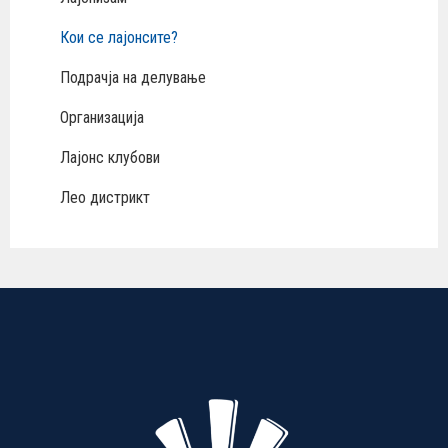
Кои се лајонсите?
Подрачја на делување
Организација
Лајонс клубови
Лео дистрикт