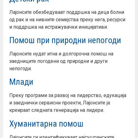
Лајонсите обезбедуваат поддршка на деца болни
од рак и на нивните семејства преку нега, ресурси
и поддршка на истражувачки иницијативи.
Помош при природни непогоди
Лајонсите нудат итна и долгорочна помош на
заедниците погодени од природни и други
непогоди.
Млади
Преку програми за развој на лидерство, едукација
и заеднички сервисни проекти, Лајонсите ја
креираат следната генерација на лидери.
Хуманитарна помош
Лајонсите ги идентификуваат најсуштинските