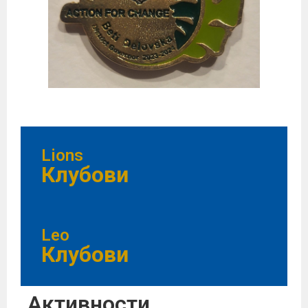
Lions
Клубови
Leo
Клубови
Активности