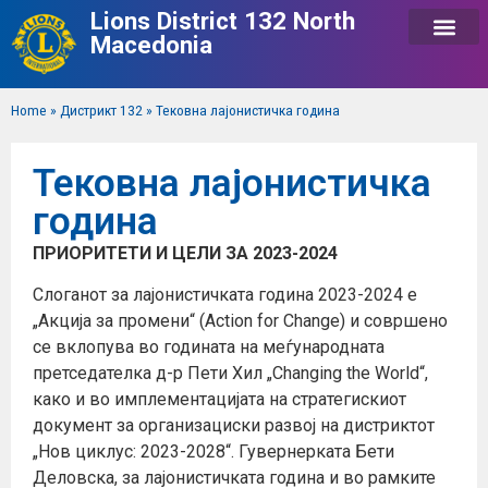
Lions District 132 North
Macedonia
Home
»
Дистрикт 132
»
Тековна лајонистичка година
Тековна лајонистичка
година
ПРИОРИТЕТИ И ЦЕЛИ ЗА 2023-2024
Слоганот за лајонистичката година 2023-2024 е
„Акција за промени“ (Action for Change) и совршено
се вклопува во годината на меѓународната
претседателка д-р Пети Хил „Changing the World“,
како и во имплементацијата на стратегискиот
документ за организациски развој на дистриктот
„Нов циклус: 2023-2028“. Гувернерката Бети
Деловска, за лајонистичката година и во рамките