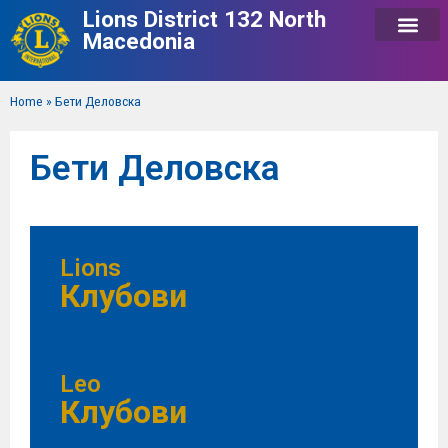
Lions District 132 North
Macedonia
Home
»
Бети Деловска
Бети Деловска
Lions
Клубови
Leo
Клубови