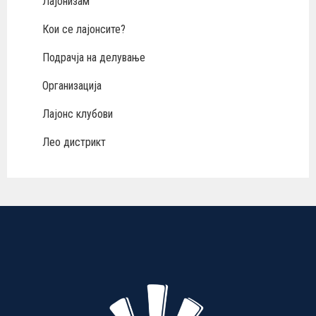
Лајонизам
Кои се лајонсите?
Подрачја на делување
Организација
Лајонс клубови
Лео дистрикт