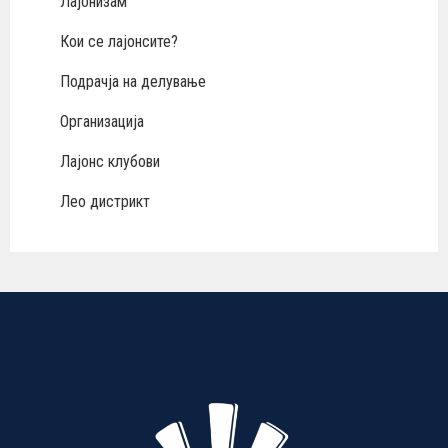
Лајонизам
Кои се лајонсите?
Подрачја на делување
Организација
Лајонс клубови
Лео дистрикт