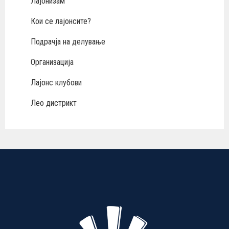
Лајонизам
Кои се лајонсите?
Подрачја на делување
Организација
Лајонс клубови
Лео дистрикт